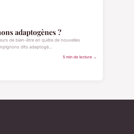
ons adaptogènes ?
urs de bien-être en quête de nouvelles
ampignons dits adaptogè...
5 min de lecture →