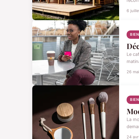
reconn
6 juill
BIE
Déc
Le ca
matin
26 ma
BIE
Mod
La mo
deman
24 avr