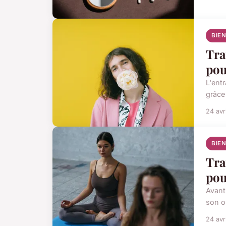
BIE
Tra
pou
L'ent
grâce
24 avr
BIE
Tra
pou
Avant
son or
24 avr