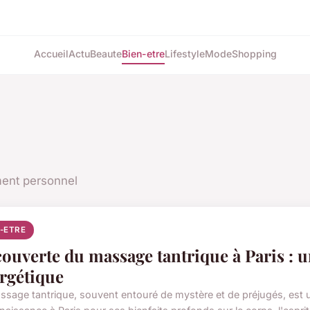
Accueil
Actu
Beaute
Bien-etre
Lifestyle
Mode
Shopping
ment personnel
N-ETRE
ouverte du massage tantrique à Paris : u
rgétique
ssage tantrique, souvent entouré de mystère et de préjugés, est 