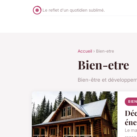
Le reflet d'un quotidien sublimé.
Accueil
› Bien-etre
Bien-etre
Bien-être et développe
BIE
Déc
éne
Le ma