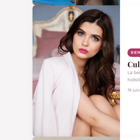
BIE
Cul
La be
holist
19 jui