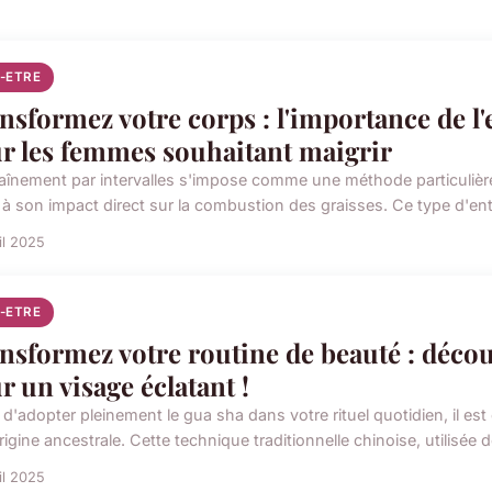
N-ETRE
nsformez votre corps : l'importance de l'
r les femmes souhaitant maigrir
raînement par intervalles s'impose comme une méthode particulièr
 à son impact direct sur la combustion des graisses. Ce type d'ent
il 2025
N-ETRE
nsformez votre routine de beauté : décou
r un visage éclatant !
 d'adopter pleinement le gua sha dans votre rituel quotidien, il es
igine ancestrale. Cette technique traditionnelle chinoise, utilisée d
il 2025