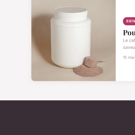
BIE
Pou
Le ca
saveu
15 ma