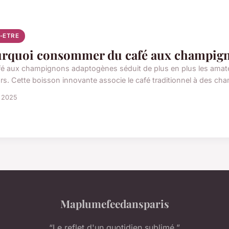
N-ETRE
rquoi consommer du café aux champign
fé aux champignons adaptogènes séduit de plus en plus les amate
rs. Cette boisson innovante associe le café traditionnel à des ch
i 2025
Maplumefeedansparis
“Le reflet d'un quotidien sublimé.”